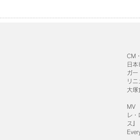
CM・S
日本
ガー
リニ
大塚食
MV
レ・
ス』
Eve