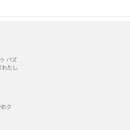
ドゥ バズ
R「わたし
かめク