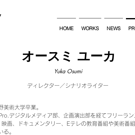
HOME
WORKS
NEWS
PR
オースミ ユーカ
Yuka Osumi
ディレクター／シナリオライター
野美術大学卒業。
I Pro.デジタルメディア部、企画演出部を経てフリーラ
、映画、ドキュメンタリー、Eテレの教育番組や美術番
いる。