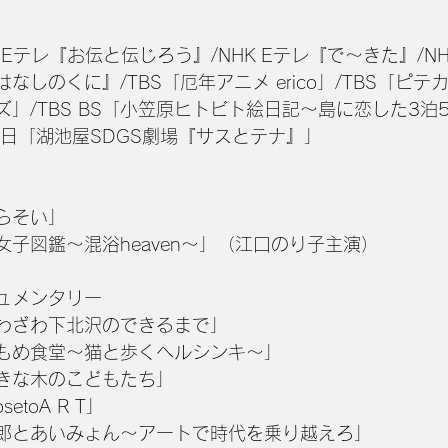
K Eテレ『お伝と伝じろう』/NHK Eテレ『で〜きた』/NH
はなしのくに』/TBS「厄年アニメ erico」/TBS「ピテ
ズ」/TBS BS「小笠原ヒトビト絵日記〜島に恋した3泊
朝日「湖池屋SDGS劇場『サスとテナ』」
らそい」
女子図鑑〜混浴heaven〜」（江口のり子主演）
ュメンタリー
わざわ下北沢のできるまで」
もめ食堂〜猫と歩くヘルシンキ〜」
きな木のこどもたち」
setoA R T」
郎とあいみょん〜アートで時代を乗り越えろ」