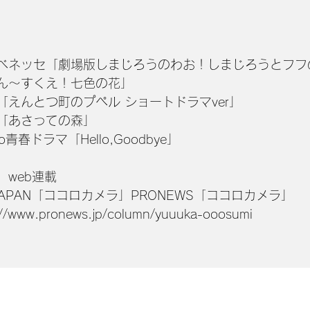
ベネッセ「劇場版しまじろうのわお！しまじろうとフフ
ん〜すくえ！七色の花」
「えんとつ町のプペル ショートドラマver」
「あさっての森」
mo青春ドラマ「Hello,Goodbye」
、web連載
 JAPAN「ココロカメラ」PRONEWS「ココロカメラ」
://www.pronews.jp/column/yuuuka-ooosumi
BOW All Right Reserved.