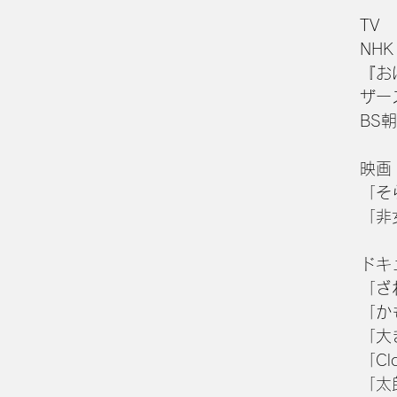
TV
NH
『お
ザー
BS
映画
「そ
「非
ドキ
「ざ
「か
「大
「Clo
「太